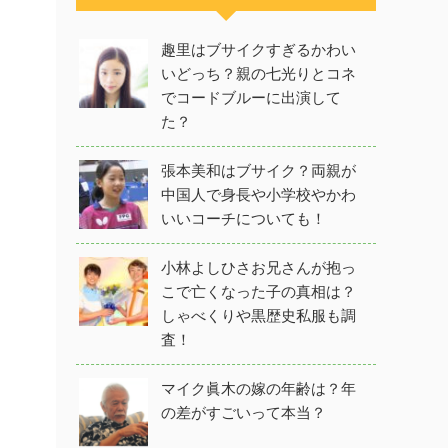
趣里はブサイクすぎるかわい
いどっち？親の七光りとコネ
でコードブルーに出演して
た？
張本美和はブサイク？両親が
中国人で身長や小学校やかわ
いいコーチについても！
小林よしひさお兄さんが抱っ
こで亡くなった子の真相は？
しゃべくりや黒歴史私服も調
査！
マイク眞木の嫁の年齢は？年
の差がすごいって本当？