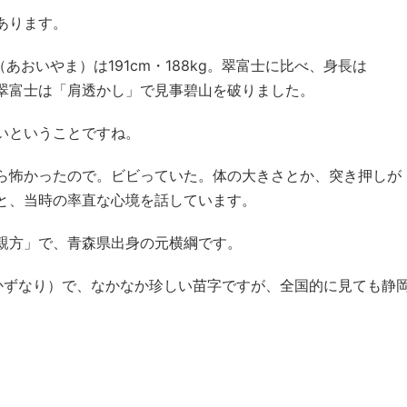
あります。
（あおいやま）は191cm・188kg。翠富士に比べ、身長は
が、翠富士は「肩透かし」で見事碧山を破りました。
いということですね。
ら怖かったので。ビビっていた。体の大きさとか、突き押しが
と、当時の率直な心境を話しています。
親方」で、青森県出身の元横綱です。
 かずなり）で、なかなか珍しい苗字ですが、全国的に見ても静