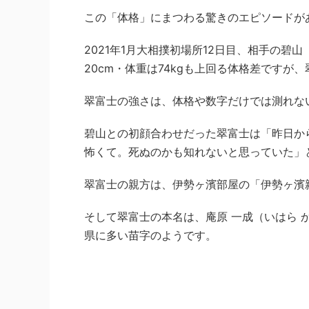
この「体格」にまつわる驚きのエピソードが
2021年1月大相撲初場所12日目、相手の碧山
20cm・体重は74kgも上回る体格差です
翠富士の強さは、体格や数字だけでは測れな
碧山との初顔合わせだった翠富士は「昨日か
怖くて。死ぬのかも知れないと思っていた」
翠富士の親方は、伊勢ヶ濱部屋の「伊勢ヶ濱
そして翠富士の本名は、庵原 一成（いはら
県に多い苗字のようです。