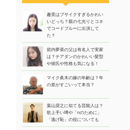
趣里はブサイクすぎるかわい
いどっち？親の七光りとコネ
でコードブルーに出演して
た？
箭内夢菜の父は有名人で実家
は？チアダンのかわいい髪型
や彼氏や性格も気になる！
マイク眞木の嫁の年齢は？年
の差がすごいって本当？
葉山奨之に似てる芸能人は？
歌上手い噂や「nのために」
「逃げ恥」の役についても