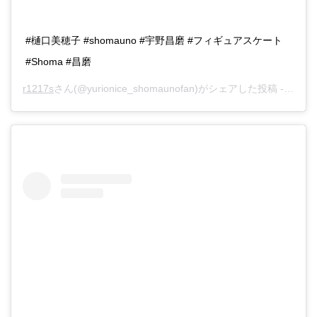
#樋口美穂子 #shomauno #宇野昌磨 #フィギュアスケート
#Shoma #昌磨
r1217s
さん(@yurionice_shomaunofan)がシェアした投稿 -
2016