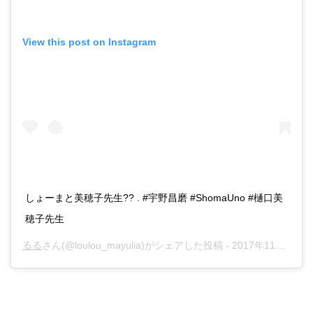
View this post on Instagram
しょーまと美穂子先生?? . #宇野昌磨 #ShomaUno #樋口美
穂子先生
るる
さん(@loulou_mayulia)がシェアした投稿 -
2017年11月月24日午後3時38分PST