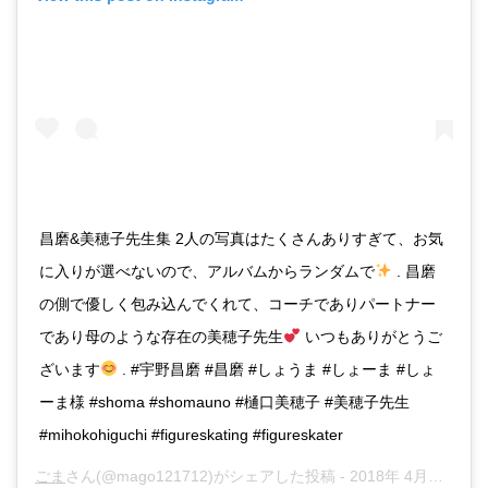
昌磨&美穂子先生集 2人の写真はたくさんありすぎて、お気
に入りが選べないので、アルバムからランダムで
. 昌磨
の側で優しく包み込んでくれて、コーチでありパートナー
であり母のような存在の美穂子先生
いつもありがとうご
ざいます
. #宇野昌磨 #昌磨 #しょうま #しょーま #しょ
ーま様 #shoma #shomauno #樋口美穂子 #美穂子先生
#mihokohiguchi #figureskating #figureskater
ごま
さん(@mago121712)がシェアした投稿 -
2018年 4月月24日午前3時02分PDT