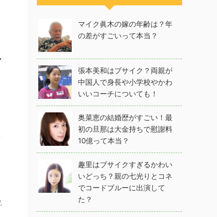
マイク眞木の嫁の年齢は？年
の差がすごいって本当？
プ
張本美和はブサイク？両親が
中国人で身長や小学校やかわ
いいコーチについても！
奥菜恵の結婚歴がすごい！最
初の旦那は大金持ちで慰謝料
10億って本当？
趣里はブサイクすぎるかわい
！
いどっち？親の七光りとコネ
でコードブルーに出演して
た？
兄