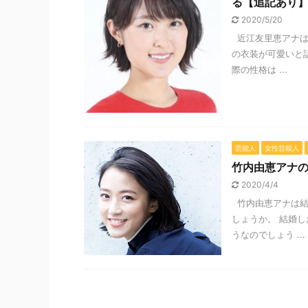
る【追記あり
2020/5/20
近江友里恵アナは
の衣装が可愛いと
際の性格は ...
芸能人
女性芸能人
竹内由恵アナ
2020/4/4
竹内由恵アナは結
しょうか。 結婚
うなのでしょう ...