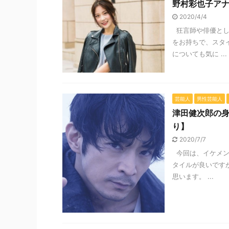
野村彩也子ア
2020/4/4
狂言師や俳優とし
をお持ちで、スタ
についても気に ...
芸能人
男性芸能人
津田健次郎の
り】
2020/7/7
今回は、イケメン
タイルが良いです
思います。 ...