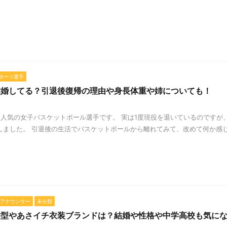
ポーツ選手
結婚してる？引退後復帰の理由や身長体重や姉についても！
人気の女子バスケットボール選手です。 実は1度現役を退いているのですが
しました。 引退後の生活でバスケットボールから離れてみて、改めて何か感
アナウンサー
未分類
髪型やあさイチ衣装ブランドは？結婚や性格や中学高校も気に