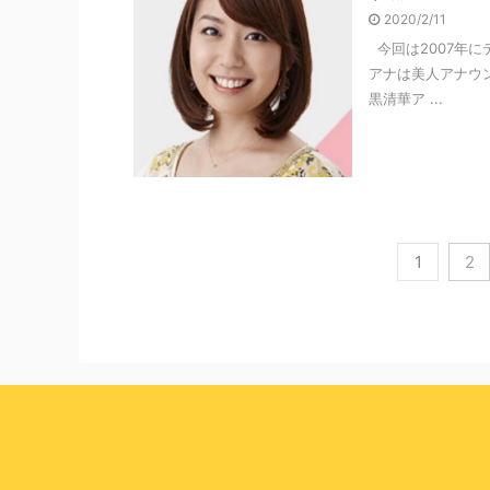
2020/2/11
今回は2007年
アナは美人アナウ
黒清華ア ...
1
2