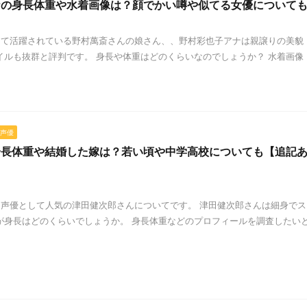
ナの身長体重や水着画像は？顔でかい噂や似てる女優について
て活躍されている野村萬斎さんの娘さん、、野村彩也子アナは親譲りの美貌
イルも抜群と評判です。 身長や体重はどのくらいなのでしょうか？ 水着画像
声優
身長体重や結婚した嫁は？若い頃や中学高校についても【追記
声優として人気の津田健次郎さんについてです。 津田健次郎さんは細身でス
が身長はどのくらいでしょうか。 身長体重などのプロフィールを調査したい