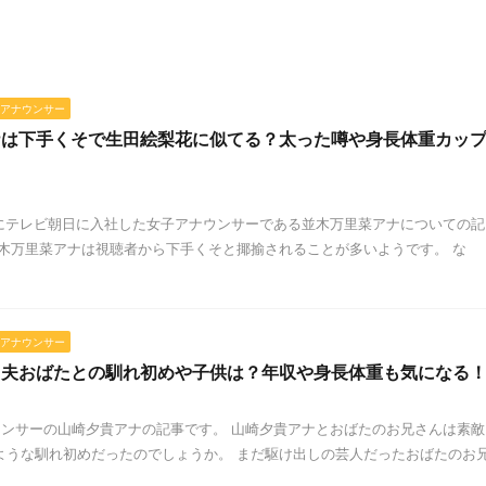
アナウンサー
ナは下手くそで生田絵梨花に似てる？太った噂や身長体重カッ
年にテレビ朝日に入社した女子アナウンサーである並木万里菜アナについての記
並木万里菜アナは視聴者から下手くそと揶揄されることが多いようです。 な
アナウンサー
と夫おばたとの馴れ初めや子供は？年収や身長体重も気になる
ンサーの山崎夕貴アナの記事です。 山崎夕貴アナとおばたのお兄さんは素敵
ような馴れ初めだったのでしょうか。 まだ駆け出しの芸人だったおばたのお