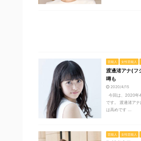
芸能人
女性芸能人
渡邊渚アナ(フ
噂も
2020/4/15
今回は、2020
です。 渡邊渚ア
は高めです ...
芸能人
女性芸能人