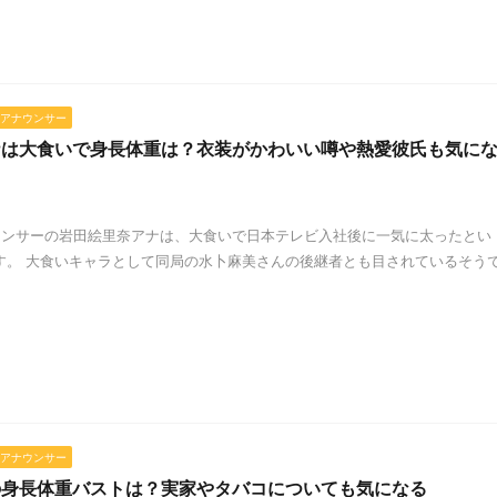
アナウンサー
ナは大食いで身長体重は？衣装がかわいい噂や熱愛彼氏も気に
ンサーの岩田絵里奈アナは、大食いで日本テレビ入社後に一気に太ったとい
す。 大食いキャラとして同局の水卜麻美さんの後継者とも目されているそう
アナウンサー
の身長体重バストは？実家やタバコについても気になる