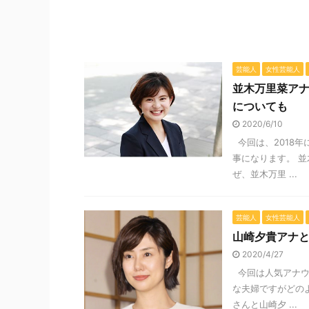
芸能人
女性芸能人
並木万里菜ア
についても
2020/6/10
今回は、2018
事になります。 
ぜ、並木万里 ...
芸能人
女性芸能人
山崎夕貴アナ
2020/4/27
今回は人気アナウ
な夫婦ですがどの
さんと山崎夕 ...