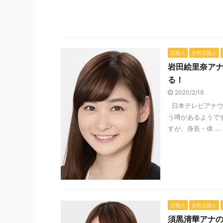
芸能人
女性芸能人
岩田絵里奈ア
る！
2020/2/18
日本テレビアナウ
う噂があるようで
すが、身長・体 ...
芸能人
女性芸能人
須黒清華アナ