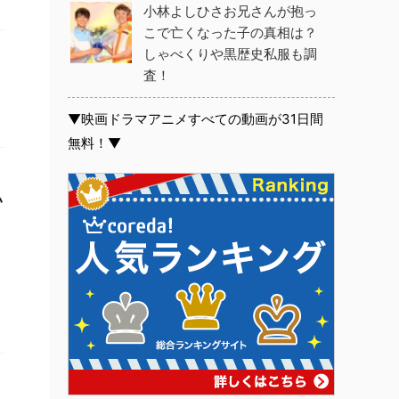
小林よしひさお兄さんが抱っ
こで亡くなった子の真相は？
しゃべくりや黒歴史私服も調
査！
▼映画ドラマアニメすべての動画が31日間
無料！▼
い