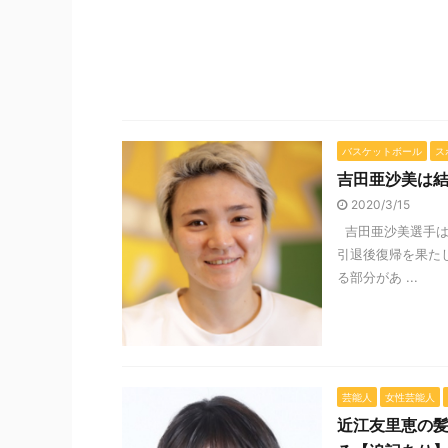
バスケットボール
ス
吉田亜沙美は
2020/3/15
吉田亜沙美選手は
引退後復帰を果た
る部分があ ...
芸能人
女性芸能人
近江友里恵の