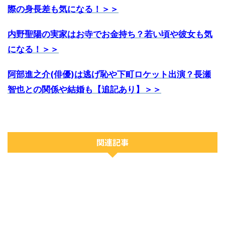
際の身長差も気になる！＞＞
内野聖陽の実家はお寺でお金持ち？若い頃や彼女も気
になる！＞＞
阿部進之介(俳優)は逃げ恥や下町ロケット出演？長瀬
智也との関係や結婚も【追記あり】＞＞
関連記事