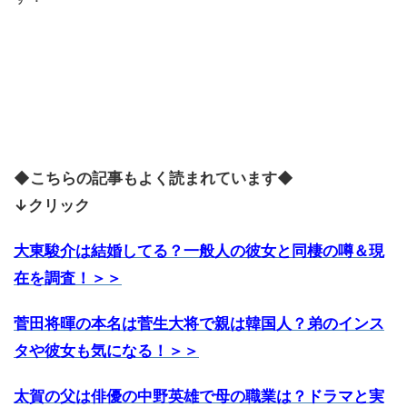
◆こちらの記事もよく読まれています◆
↓クリック
大東駿介は結婚してる？一般人の彼女と同棲の噂＆現
在を調査！＞＞
菅田将暉の本名は菅生大将で親は韓国人？弟のインス
タや彼女も気になる！＞＞
太賀の父は俳優の中野英雄で母の職業は？ドラマと実