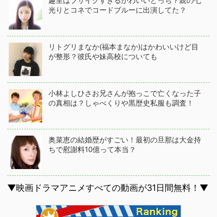
趣里はブサイクすぎるかわいいどっち？親の七
光りとコネでコードブルーに出演してた？
リトグリまなか(福本まなか)はかわいいけど目
が整形？彼氏や妹高校についても
小林よしひさお兄さんが抱っこで亡くなった子
の真相は？しゃべくりや黒歴史私服も調査！
奥菜恵の結婚歴がすごい！最初の旦那は大金持
ちで慰謝料10億って本当？
▼映画ドラマアニメすべての動画が31日間無料！▼