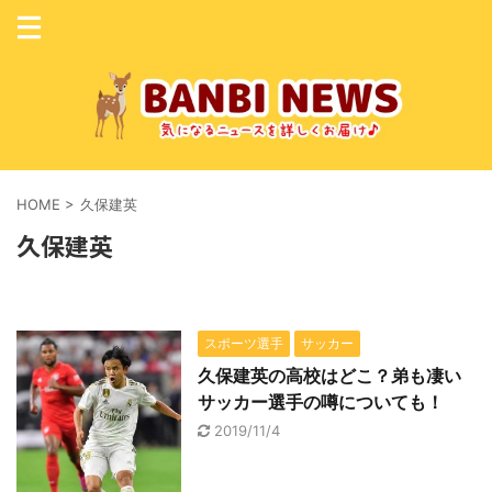
HOME
>
久保建英
久保建英
スポーツ選手
サッカー
久保建英の高校はどこ？弟も凄い
サッカー選手の噂についても！
2019/11/4