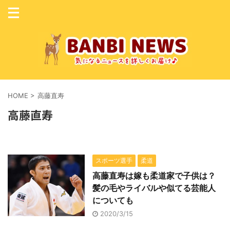
HOME
>
高藤直寿
高藤直寿
スポーツ選手
柔道
高藤直寿は嫁も柔道家で子供は？
髪の毛やライバルや似てる芸能人
についても
2020/3/15