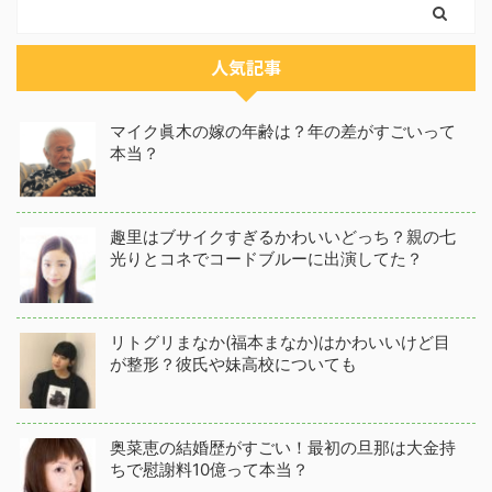
人気記事
マイク眞木の嫁の年齢は？年の差がすごいって
本当？
趣里はブサイクすぎるかわいいどっち？親の七
光りとコネでコードブルーに出演してた？
リトグリまなか(福本まなか)はかわいいけど目
が整形？彼氏や妹高校についても
奥菜恵の結婚歴がすごい！最初の旦那は大金持
ちで慰謝料10億って本当？