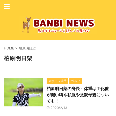
HOME
>
柏原明日架
柏原明日架
スポーツ選手
ゴルフ
柏原明日架の身長・体重は？化粧
が濃い噂や私服や父親母親につい
ても！
2020/2/13