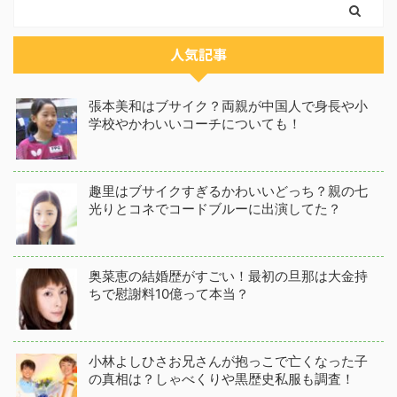
人気記事
張本美和はブサイク？両親が中国人で身長や小
学校やかわいいコーチについても！
趣里はブサイクすぎるかわいいどっち？親の七
光りとコネでコードブルーに出演してた？
奥菜恵の結婚歴がすごい！最初の旦那は大金持
ちで慰謝料10億って本当？
小林よしひさお兄さんが抱っこで亡くなった子
の真相は？しゃべくりや黒歴史私服も調査！