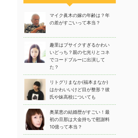
マイク眞木の嫁の年齢は？年
の差がすごいって本当？
趣里はブサイクすぎるかわい
いどっち？親の七光りとコネ
でコードブルーに出演して
た？
リトグリまなか(福本まなか)
はかわいいけど目が整形？彼
氏や妹高校についても
奥菜恵の結婚歴がすごい！最
初の旦那は大金持ちで慰謝料
10億って本当？