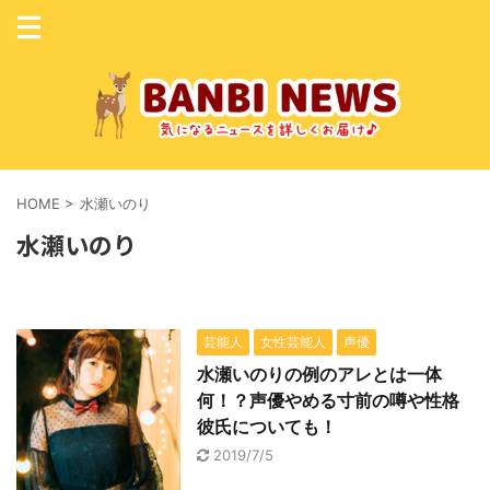
HOME
>
水瀬いのり
水瀬いのり
芸能人
女性芸能人
声優
水瀬いのりの例のアレとは一体
何！？声優やめる寸前の噂や性格
彼氏についても！
2019/7/5