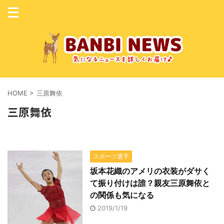
HOME
>
三原舞依
三原舞依
スポーツ選手
坂本花織のアメリの衣装がダサく
て振り付けは誰？親友三原舞依と
の関係も気になる
2019/1/19