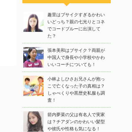
趣里はブサイクすぎるかわい
いどっち？親の七光りとコネ
でコードブルーに出演して
た？
張本美和はブサイク？両親が
中国人で身長や小学校やかわ
いいコーチについても！
小林よしひさお兄さんが抱っ
こで亡くなった子の真相は？
しゃべくりや黒歴史私服も調
査！
箭内夢菜の父は有名人で実家
は？チアダンのかわいい髪型
や彼氏や性格も気になる！