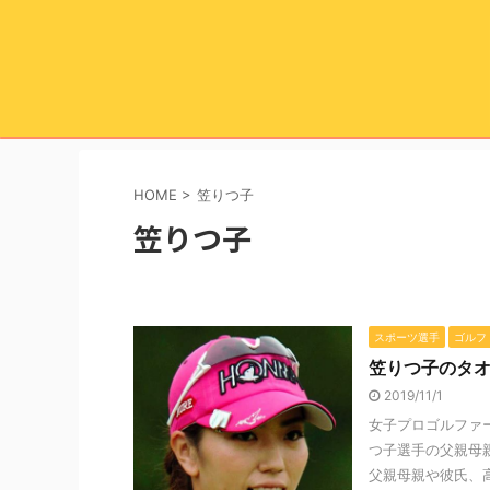
HOME
>
笠りつ子
笠りつ子
スポーツ選手
ゴルフ
笠りつ子のタ
2019/11/1
女子プロゴルファ
つ子選手の父親母
父親母親や彼氏、高校